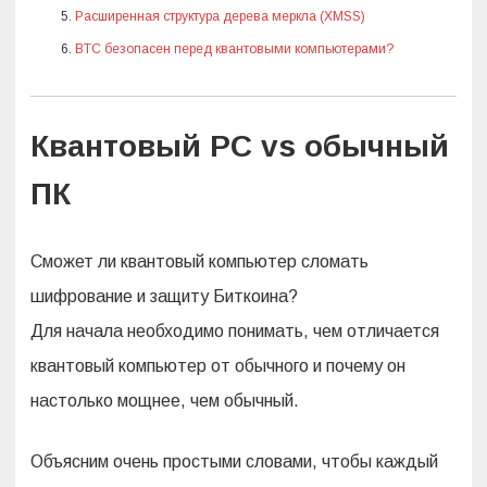
в
Расширенная структура дерева меркла (XMSS)
а
н
BTC безопасен перед квантовыми компьютерами?
т
о
в
о
г
о
Квантовый PC vs обычный
к
о
м
ПК
п
ь
ю
т
е
Сможет ли квантовый компьютер сломать
р
а
шифрование и защиту Биткоина?
д
л
я
Для начала необходимо понимать, чем отличается
B
i
квантовый компьютер от обычного и почему он
t
c
настолько мощнее, чем обычный.
o
i
n
—
Объясним очень простыми словами, чтобы каждый
П
о