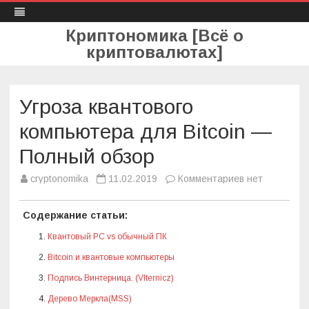
Криптономика [Всё о
криптовалютах]
Skip
to
content
Угроза квантового
компьютера для Bitcoin —
Полный обзор
cryptonomika
11.02.2019
Комментариев
к
нет
з
а
п
Содержание статьи:
и
с
и
Квантовый PC vs обычный ПК
У
г
Bitcoin и квантовые компьютеры
р
о
Подпись Винтерница. (VIternicz)
з
а
Дерево Меркла(MSS)
к